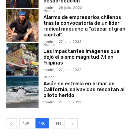
desaprobación
tnadm
-
28 julio, 2022
Mundo
Alarma de empresarios chilenos
tras la convocatoria de un líder
radical mapuche a “atacar al gran
capital”
tnadm
-
27 julio, 2022
Mundo
Las impactantes imágenes que
dejó el sismo magnitud 7.1 en
Filipinas
tnadm
-
27 julio, 2022
Mundo
Avión se estrella en el mar de
California; salvavidas rescatan al
piloto herido
tnadm
-
27 julio, 2022
139
140
141