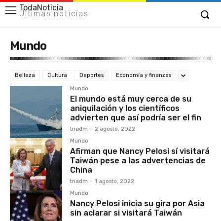
TodaNoticia
Últimas noticias
Mundo
Belleza
Cultura
Deportes
Economía y finanzas
Mundo
El mundo está muy cerca de su
aniquilación y los científicos
advierten que así podría ser el fin
tnadm
-
2 agosto, 2022
Mundo
Afirman que Nancy Pelosi sí visitará
Taiwán pese a las advertencias de
China
tnadm
-
1 agosto, 2022
Mundo
Nancy Pelosi inicia su gira por Asia
sin aclarar si visitará Taiwán