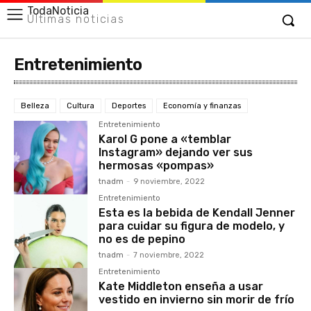
TodaNoticia
Últimas noticias
Entretenimiento
Belleza
Cultura
Deportes
Economía y finanzas
Entretenimiento
Karol G pone a «temblar
Instagram» dejando ver sus
hermosas «pompas»
tnadm
-
9 noviembre, 2022
Entretenimiento
Esta es la bebida de Kendall Jenner
para cuidar su figura de modelo, y
no es de pepino
tnadm
-
7 noviembre, 2022
Entretenimiento
Kate Middleton enseña a usar
vestido en invierno sin morir de frío