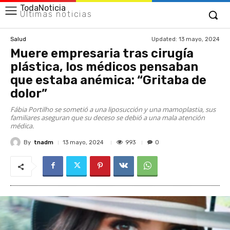
TodaNoticia
Últimas noticias
Updated:
13 mayo, 2024
Salud
Muere empresaria tras cirugía
plástica, los médicos pensaban
que estaba anémica: “Gritaba de
dolor”
Fábia Portilho se sometió a una liposucción y una mamoplastia, sus
familiares aseguran que su deceso se debió a una mala atención
médica.
By
tnadm
993
13 mayo, 2024
0