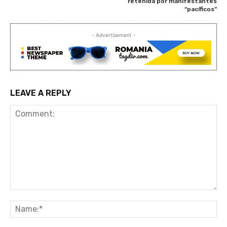
retenida por manifestantes
“pacíficos”
- Advertisement -
LEAVE A REPLY
Comment:
Na