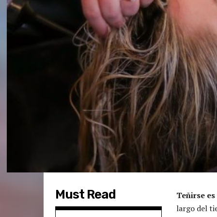
Must Read
Teñirse es
largo del t