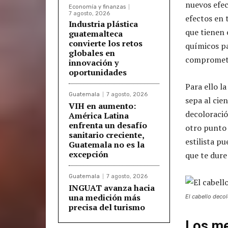
nuevos efec
Economía y finanzas
7 agosto, 2026
efectos en 
Industria plástica
que tienen 
guatemalteca
convierte los retos
químicos pa
globales en
compromete 
innovación y
oportunidades
Para ello l
Guatemala
7 agosto, 2026
sepa al cie
VIH en aumento:
decoloració
América Latina
enfrenta un desafío
otro punto 
sanitario creciente,
estilista p
Guatemala no es la
excepción
que te dure
Guatemala
7 agosto, 2026
INGUAT avanza hacia
una medición más
El cabello deco
precisa del turismo
Los me