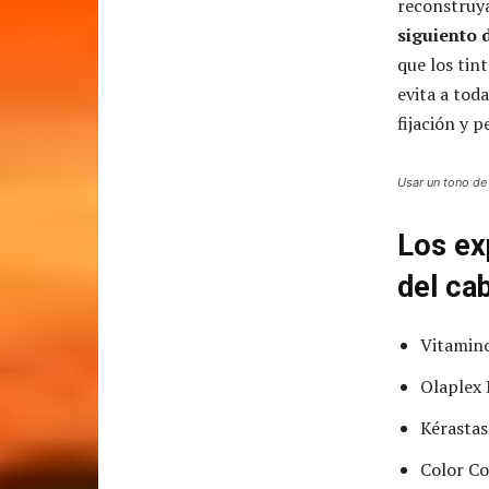
reconstruy
siguiento 
que los tin
evita a tod
fijación y 
Usar un tono de 
Los ex
del ca
Vitamino
Olaplex
Kérastas
Color Co