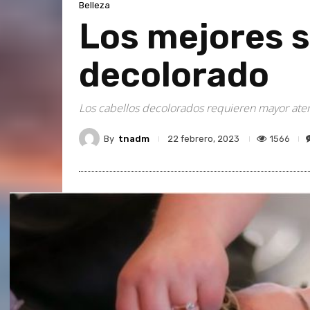
Belleza
Los mejores s
decolorado
Los cabellos decolorados requieren mayor atenci
By
tnadm
1566
22 febrero, 2023