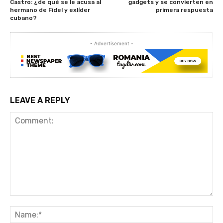
Castro: ¿de qué se le acusa al
gadgets y se convierten en
hermano de Fidel y exlíder
primera respuesta
cubano?
- Advertisement -
LEAVE A REPLY
Comment:
Na