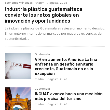
Economía y finanzas
tnadm
-
7 agosto, 2026
Industria plástica guatemalteca
convierte los retos globales en
innovación y oportunidades
La industria plástica de Guatemala atraviesa un momento decisivo.
En un entorno internacional marcado por mayores exigencias de
sostenibilidad,...
Guatemala
VIH en aumento: América Latina
enfrenta un desafío sanitario
creciente, Guatemala no es la
excepción
tnadm
-
7 agosto, 2026
Guatemala
INGUAT avanza hacia una medición
más precisa del turismo
tnadm
-
7 agosto, 2026