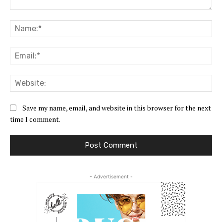
Comment:
Na
Ema
Web
Save my name, email, and website in this browser for the next
time I comment.
- Advertisement -