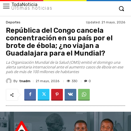
TodaNoticia
Últimas noticias
Updated:
21 mayo, 2026
Deportes
República del Congo cancela
concentración en su país por el
brote de ébola; ¿no viajan a
Guadalajara para el Mundial?
La Organización Mundial de la Salud (OMS) emitió el domingo una
alerta sanitaria internacional ante el aumento casos de ébola en ese
país de más de 100 millones de habitantes
By
tnadm
330
21 mayo, 2026
0