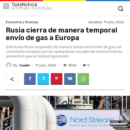
TodaNoticia
Últimas noticias
Updated:
11 julio, 2022
Economía y finanzas
Rusia cierra de manera temporal
envío de gas a Europa
Este lunes Rusia suspendió de manera temporal el envió de gas a el
continente europeo por las operaciones anuales de mantenimiento
preventivo que se tenía programado.
By
tnadm
1804
11 julio, 2022
0