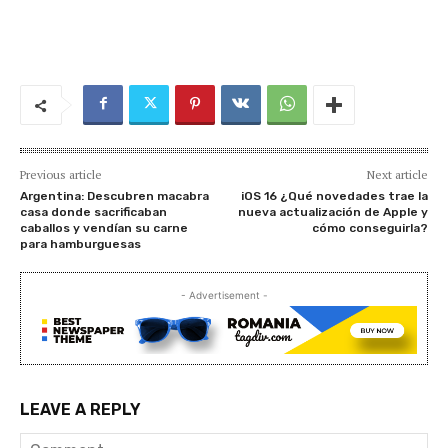
Previous article
Next article
Argentina: Descubren macabra
iOS 16 ¿Qué novedades trae la
casa donde sacrificaban
nueva actualización de Apple y
caballos y vendían su carne
cómo conseguirla?
para hamburguesas
- Advertisement -
LEAVE A REPLY