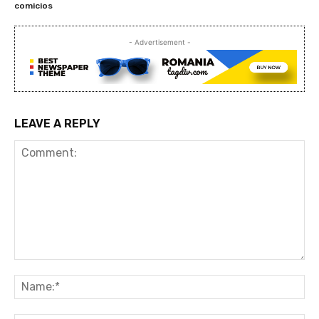
comicios
- Advertisement -
LEAVE A REPLY
Comment:
Na