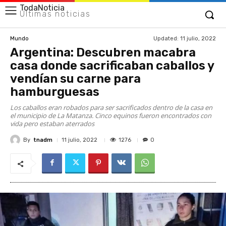
TodaNoticia
Últimas noticias
Updated:
11 julio, 2022
Mundo
Argentina: Descubren macabra
casa donde sacrificaban caballos y
vendían su carne para
hamburguesas
Los caballos eran robados para ser sacrificados dentro de la casa en
el municipio de La Matanza. Cinco equinos fueron encontrados con
vida pero estaban aterrados
By
tnadm
1276
11 julio, 2022
0