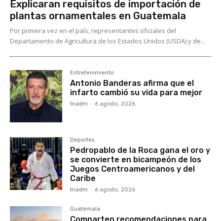
Explicaran requisitos de importación de
plantas ornamentales en Guatemala
Por primera vez en el país, representantes oficiales del
Departamento de Agricultura de los Estados Unidos (USDA) y de...
Entretenimiento
Antonio Banderas afirma que el
infarto cambió su vida para mejor
tnadm
-
6 agosto, 2026
Deportes
Pedropablo de la Roca gana el oro y
se convierte en bicampeón de los
Juegos Centroamericanos y del
Caribe
tnadm
-
6 agosto, 2026
Guatemala
Comparten recomendaciones para