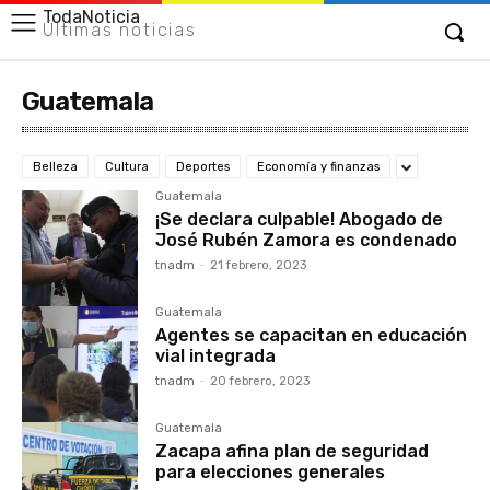
TodaNoticia
Últimas noticias
Guatemala
Belleza
Cultura
Deportes
Economía y finanzas
Guatemala
¡Se declara culpable! Abogado de
José Rubén Zamora es condenado
tnadm
-
21 febrero, 2023
Guatemala
Agentes se capacitan en educación
vial integrada
tnadm
-
20 febrero, 2023
Guatemala
Zacapa afina plan de seguridad
para elecciones generales