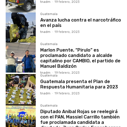
tnadm
-
19 febrero, 2023
Guatemala
Avanza lucha contra el narcotráfico
en el país
tnadm
-
19 febrero, 2023
Guatemala
Marlon Puente, “Pirulo” es
proclamado candidato a alcalde
capitalino por CAMBIO, el partido de
Manuel Baldizón
tnadm
-
19 febrero, 2023
Guatemala
Guatemala presenta el Plan de
Respuesta Humanitaria para 2023
tnadm
-
19 febrero, 2023
Guatemala
Diputado Anibal Rojas se reelegirá
con el PAN, Massiel Carrillo también
fue proclamada candidata a