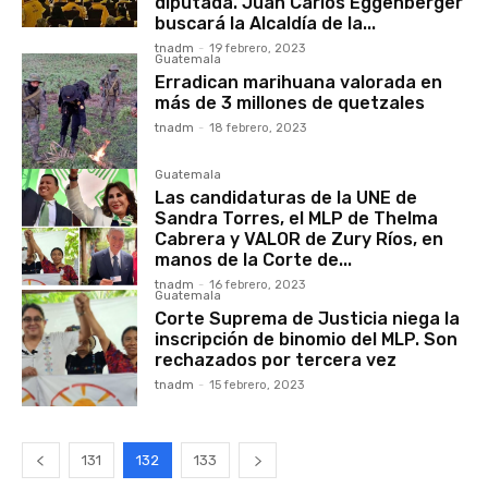
diputada. Juan Carlos Eggenberger
buscará la Alcaldía de la...
tnadm
-
19 febrero, 2023
Guatemala
Erradican marihuana valorada en
más de 3 millones de quetzales
tnadm
-
18 febrero, 2023
Guatemala
Las candidaturas de la UNE de
Sandra Torres, el MLP de Thelma
Cabrera y VALOR de Zury Ríos, en
manos de la Corte de...
tnadm
-
16 febrero, 2023
Guatemala
Corte Suprema de Justicia niega la
inscripción de binomio del MLP. Son
rechazados por tercera vez
tnadm
-
15 febrero, 2023
131
132
133