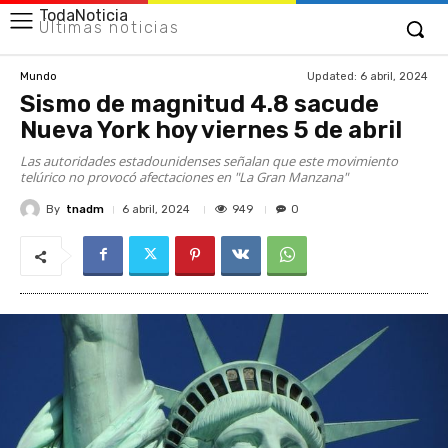
TodaNoticia
Últimas noticias
Updated:
6 abril, 2024
Mundo
Sismo de magnitud 4.8 sacude
Nueva York hoy viernes 5 de abril
Las autoridades estadounidenses señalan que este movimiento
telúrico no provocó afectaciones en "La Gran Manzana"
By
tnadm
949
6 abril, 2024
0