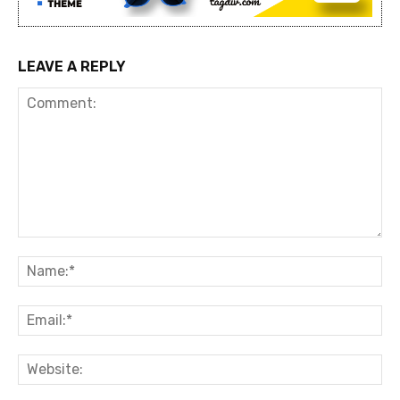
LEAVE A REPLY
Comment:
Na
Ema
Web