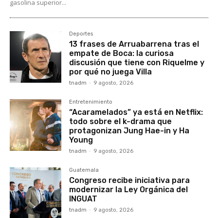
gasolina superior...
Deportes
13 frases de Arruabarrena tras el
empate de Boca: la curiosa
discusión que tiene con Riquelme y
por qué no juega Villa
tnadm
-
9 agosto, 2026
Entretenimiento
“Acaramelados” ya está en Netflix:
todo sobre el k-drama que
protagonizan Jung Hae-in y Ha
Young
tnadm
-
9 agosto, 2026
Guatemala
Congreso recibe iniciativa para
modernizar la Ley Orgánica del
INGUAT
tnadm
-
9 agosto, 2026