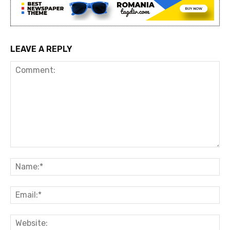
LEAVE A REPLY
Comment:
Na
Ema
Web