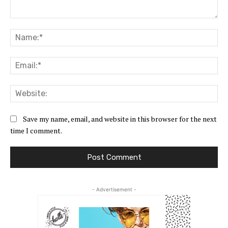
Comment:
Na
Ema
Web
Save my name, email, and website in this browser for the next
time I comment.
- Advertisement -