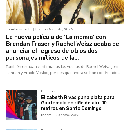
Entretenimiento
tnadm
-
5 agosto, 2026
La nueva película de ‘La momia’ con
Brendan Fraser y Rachel Weisz acaba de
anunciar el regreso de otros dos
personajes míticos de la...
También estaban confirmadas las vueltas de Rachel Weisz, John
Hannah y Arnold Vosloo, pero es que ahora se han confirmado...
Deportes
Elizabeth Rivas gana plata para
Guatemala en rifle de aire 10
metros en Santo Domingo
tnadm
-
5 agosto, 2026