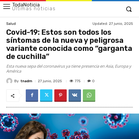
TodaNoticia
Últimas noticias
Updated:
27 junio, 2025
Salud
Covid-19: Estos son todos los
síntomas de la nueva y peligrosa
variante conocida como “garganta
de cuchilla”
Esta nueva sepa del coronavirus ya tiene presencia en Asia, Europa y
América
By
tnadm
775
27 junio, 2025
0