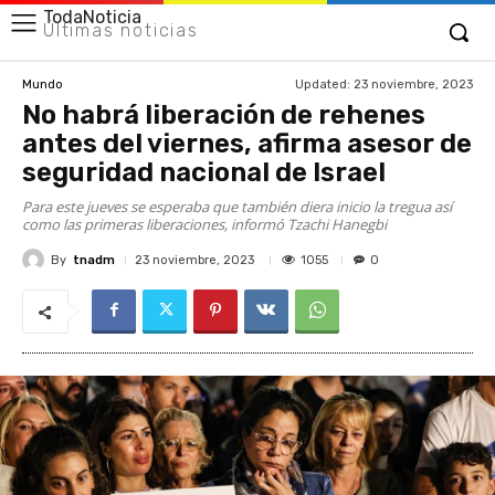
TodaNoticia
Últimas noticias
Updated:
23 noviembre, 2023
Mundo
No habrá liberación de rehenes
antes del viernes, afirma asesor de
seguridad nacional de Israel
Para este jueves se esperaba que también diera inicio la tregua así
como las primeras liberaciones, informó Tzachi Hanegbi
By
tnadm
1055
23 noviembre, 2023
0