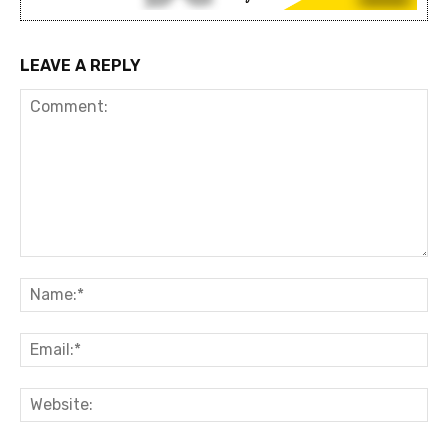
LEAVE A REPLY
Comment:
Na
Ema
Web