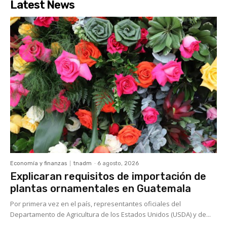
Latest News
Economía y finanzas
tnadm
-
6 agosto, 2026
Explicaran requisitos de importación de
plantas ornamentales en Guatemala
Por primera vez en el país, representantes oficiales del
Departamento de Agricultura de los Estados Unidos (USDA) y de...