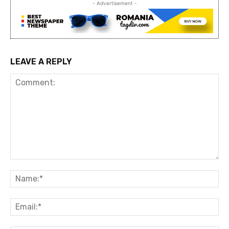
- Advertisement -
LEAVE A REPLY
Comment:
Na
Ema