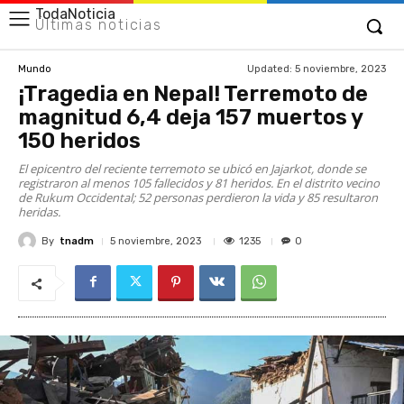
TodaNoticia
Últimas noticias
Updated:
5 noviembre, 2023
Mundo
¡Tragedia en Nepal! Terremoto de
magnitud 6,4 deja 157 muertos y
150 heridos
El epicentro del reciente terremoto se ubicó en Jajarkot, donde se
registraron al menos 105 fallecidos y 81 heridos. En el distrito vecino
de Rukum Occidental; 52 personas perdieron la vida y 85 resultaron
heridas.
By
tnadm
1235
5 noviembre, 2023
0