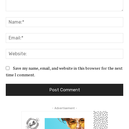
Comment:
Na
Ema
Web
Save my name, email, and website in this browser for the next
time I comment.
- Advertisement -