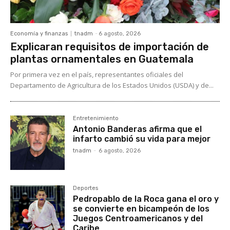
Economía y finanzas
tnadm
-
6 agosto, 2026
Explicaran requisitos de importación de
plantas ornamentales en Guatemala
Por primera vez en el país, representantes oficiales del
Departamento de Agricultura de los Estados Unidos (USDA) y de...
Entretenimiento
Antonio Banderas afirma que el
infarto cambió su vida para mejor
tnadm
-
6 agosto, 2026
Deportes
Pedropablo de la Roca gana el oro y
se convierte en bicampeón de los
Juegos Centroamericanos y del
Caribe