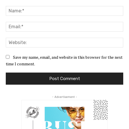
Comment:
Na
Ema
Web
Save my name, email, and website in this browser for the next
time I comment.
- Advertisement -