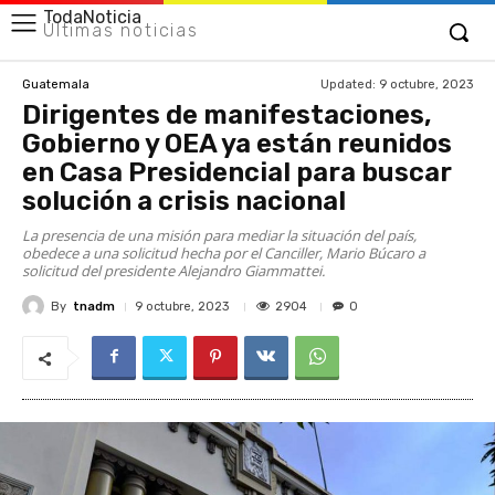
TodaNoticia
Últimas noticias
Updated:
9 octubre, 2023
Guatemala
Dirigentes de manifestaciones,
Gobierno y OEA ya están reunidos
en Casa Presidencial para buscar
solución a crisis nacional
La presencia de una misión para mediar la situación del país,
obedece a una solicitud hecha por el Canciller, Mario Búcaro a
solicitud del presidente Alejandro Giammattei.
By
tnadm
2904
9 octubre, 2023
0