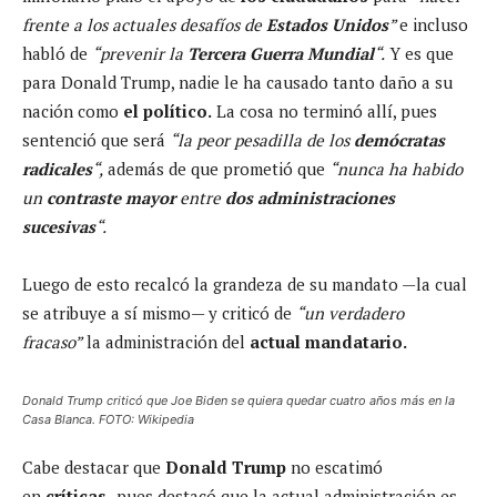
frente a los actuales desafíos de
Estados Unidos
”
e incluso
habló de
“prevenir la
Tercera Guerra Mundial
“.
Y es que
para Donald Trump, nadie le ha causado tanto daño a su
nación como
el político.
La cosa no terminó allí, pues
sentenció que será
“la peor pesadilla de los
demócratas
radicales
“,
además de que prometió que
“nunca ha habido
un
contraste mayor
entre
dos administraciones
sucesivas
“.
Luego de esto recalcó la grandeza de su mandato —la cual
se atribuye a sí mismo— y criticó de
“un verdadero
fracaso”
la administración del
actual mandatario.
Donald Trump criticó que Joe Biden se quiera quedar cuatro años más en la
Casa Blanca. FOTO: Wikipedia
Cabe destacar que
Donald Trump
no escatimó
en
críticas,
pues destacó que la actual administración es