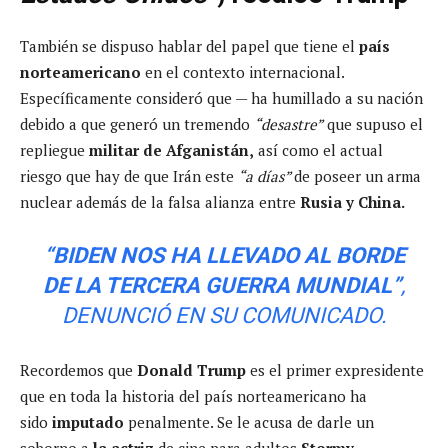
También se dispuso hablar del papel que tiene el
país
norteamericano
en el contexto internacional.
Específicamente consideró que — ha humillado a su nación
debido a que generó un tremendo
“desastre”
que supuso el
repliegue
militar de Afganistán,
así como el actual
riesgo que hay de que Irán este
“a días”
de poseer un arma
nuclear además de la falsa alianza entre
Rusia y China.
“BIDEN NOS HA LLEVADO AL BORDE
DE LA TERCERA GUERRA MUNDIAL”
,
DENUNCIÓ EN SU COMUNICADO.
Recordemos que
Donald Trump
es el primer expresidente
que en toda la historia del país norteamericano ha
sido
imputado
penalmente. Se le acusa de darle un
soborno a
la actriz
de cine para adultos
Stormy