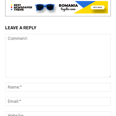
LEAVE A REPLY
Comment:
Na
Ema
Web