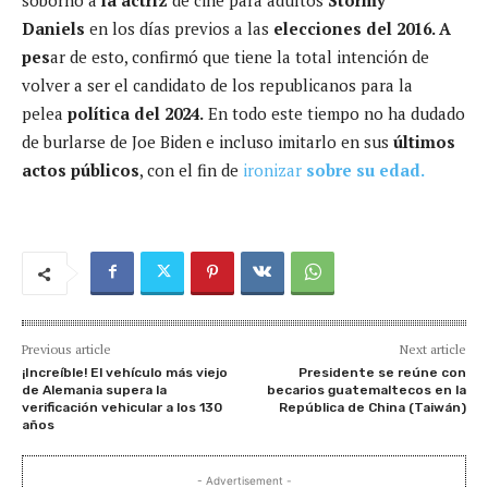
Daniels
en los días previos a las
elecciones del 2016. A
pes
ar de esto, confirmó que tiene la total intención de
volver a ser el candidato de los republicanos para la
pelea
política del 2024.
En todo este tiempo no ha dudado
de burlarse de Joe Biden e incluso imitarlo en sus
últimos
actos públicos
, con el fin de
ironizar
sobre su edad.
Previous article
Next article
¡Increíble! El vehículo más viejo
Presidente se reúne con
de Alemania supera la
becarios guatemaltecos en la
verificación vehicular a los 130
República de China (Taiwán)
años
- Advertisement -