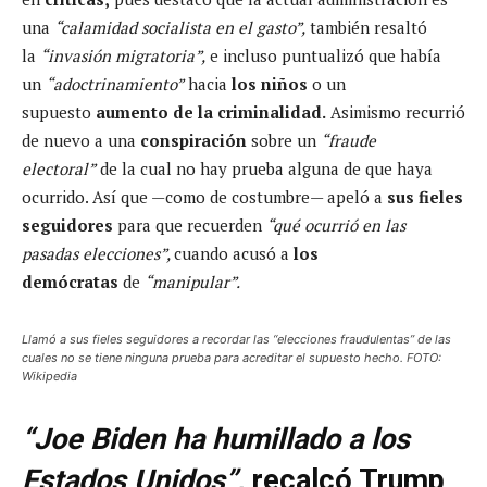
una
“calamidad socialista en el gasto”,
también resaltó
la
“invasión migratoria”,
e incluso puntualizó que había
un
“adoctrinamiento”
hacia
los niños
o un
supuesto
aumento de la criminalidad.
Asimismo recurrió
de nuevo a una
conspiración
sobre un
“fraude
electoral”
de la cual no hay prueba alguna de que haya
ocurrido. Así que —como de costumbre— apeló a
sus fieles
seguidores
para que recuerden
“qué ocurrió en las
pasadas elecciones”,
cuando acusó a
los
demócratas
de
“manipular”.
Llamó a sus fieles seguidores a recordar las “elecciones fraudulentas” de las
cuales no se tiene ninguna prueba para acreditar el supuesto hecho. FOTO:
Wikipedia
“Joe Biden ha humillado a los
Estados Unidos”,
recalcó Trump