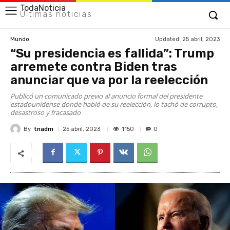
TodaNoticia
Últimas noticias
Updated:
25 abril, 2023
Mundo
“Su presidencia es fallida”: Trump
arremete contra Biden tras
anunciar que va por la reelección
Publicó un comunicado previo al anuncio formal del presidente
estadounidense donde habló de su reelección, lo tachó de corrupto,
desastroso y fracasado
By
tnadm
1150
25 abril, 2023
0