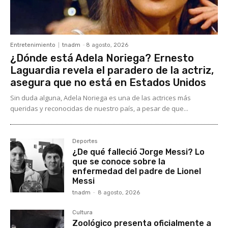
Entretenimiento
tnadm
-
8 agosto, 2026
¿Dónde está Adela Noriega? Ernesto
Laguardia revela el paradero de la actriz,
asegura que no está en Estados Unidos
Sin duda alguna, Adela Noriega es una de las actrices más
queridas y reconocidas de nuestro país, a pesar de que...
Deportes
¿De qué falleció Jorge Messi? Lo
que se conoce sobre la
enfermedad del padre de Lionel
Messi
tnadm
-
8 agosto, 2026
Cultura
Zoológico presenta oficialmente a