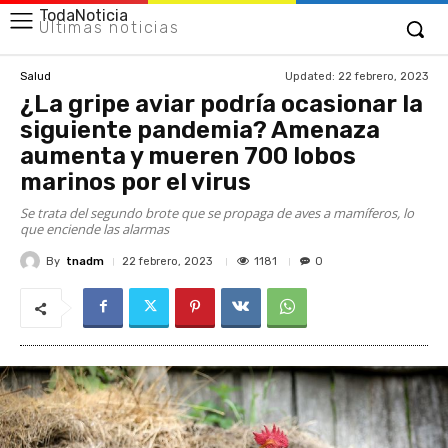
TodaNoticia
Últimas noticias
Updated:
22 febrero, 2023
Salud
¿La gripe aviar podría ocasionar la
siguiente pandemia? Amenaza
aumenta y mueren 700 lobos
marinos por el virus
Se trata del segundo brote que se propaga de aves a mamíferos, lo
que enciende las alarmas
By
tnadm
1181
22 febrero, 2023
0