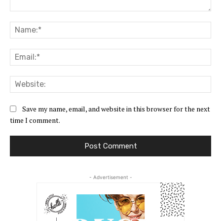
Comment:
Na
Ema
Web
Save my name, email, and website in this browser for the next
time I comment.
- Advertisement -