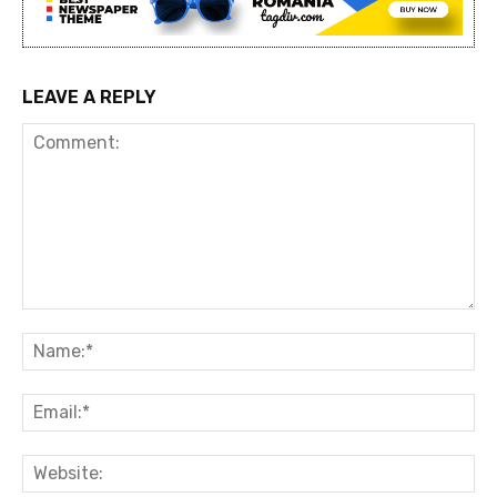
LEAVE A REPLY
Comment:
Na
Ema
Web