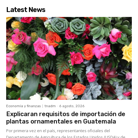
Latest News
Economía y finanzas
tnadm
-
6 agosto, 2026
Explicaran requisitos de importación de
plantas ornamentales en Guatemala
Por primera vez en el país, representantes oficiales del
Departamento de Agricultura de los Estados Unidos (USDA) y de...