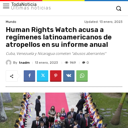
TodaNoticia
Últimas noticias
Updated:
13 enero, 2023
Mundo
Human Rights Watch acusa a
regímenes latinoamericanos de
atropellos en su informe anual
Cuba, Venezuela y Nicaragua cometen "abusos aberrantes"
By
tnadm
969
13 enero, 2023
0