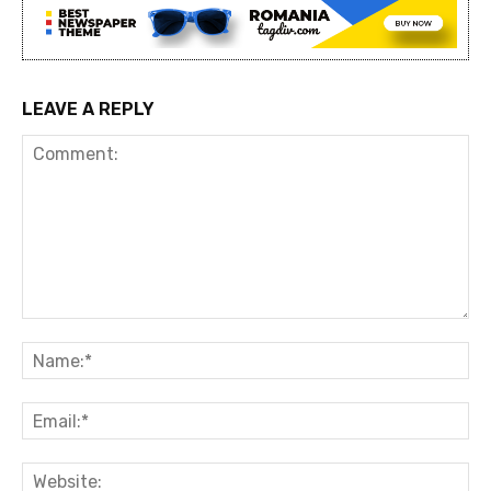
LEAVE A REPLY
Comment:
Na
Ema
Web