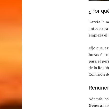
¿Por qu
García Luna
antecesora 
empieza el 
Dijo que, e
horas
él to
para el per
de la Repúb
Comisión de
Renunci
Además, com
General
ase