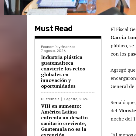
Must Read
El Fiscal G
García Lu
público, se
Economía y finanzas
7 agosto, 2026
con los pas
Industria plástica
guatemalteca
convierte los retos
Agregó que 
globales en
encargaron 
innovación y
oportunidades
General de 
Guatemala
7 agosto, 2026
Señaló que,
VIH en aumento:
del
Ministe
América Latina
enfrenta un desafío
noche del 1
sanitario creciente,
Guatemala no es la
excepción
“Al menos e