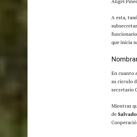
Ángel Pined
A esta, tam
subsecretar
funcionario
que inicia s
Nombra
En cuanto 
su circulo 
secretario 
Mientras q
de
Salvad
Cooperació