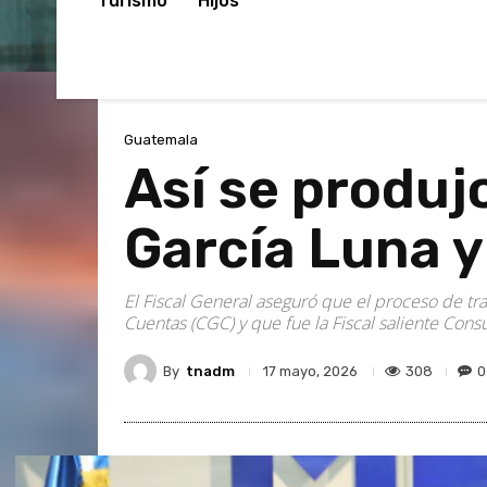
Turismo
Hijos
Guatemala
Así se produj
García Luna y
El Fiscal General aseguró que el proceso de tr
Cuentas (CGC) y que fue la Fiscal saliente Consu
By
tnadm
308
0
17 mayo, 2026