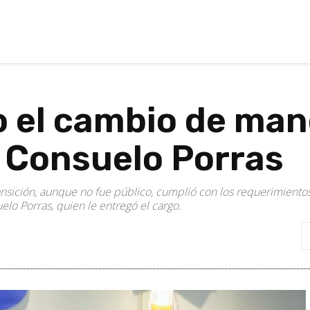
o el cambio de ma
 Consuelo Porras
ansición, aunque no fue público, cumplió con los requerimientos
elo Porras, quien le entregó el cargo.