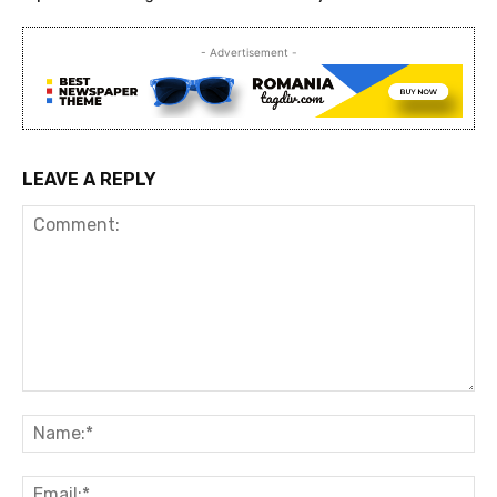
- Advertisement -
LEAVE A REPLY
Comment:
Na
Ema