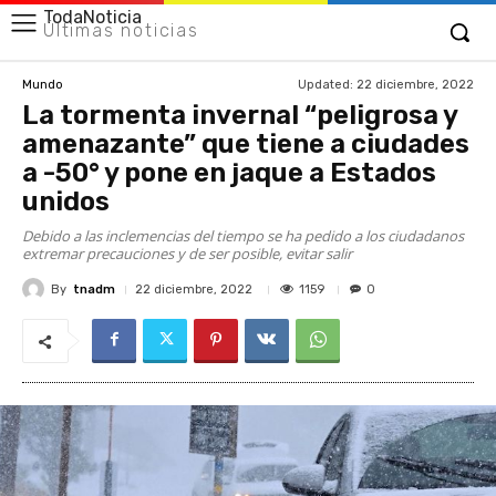
TodaNoticia
Últimas noticias
Updated:
22 diciembre, 2022
Mundo
La tormenta invernal “peligrosa y
amenazante” que tiene a ciudades
a -50° y pone en jaque a Estados
unidos
Debido a las inclemencias del tiempo se ha pedido a los ciudadanos
extremar precauciones y de ser posible, evitar salir
By
tnadm
1159
22 diciembre, 2022
0