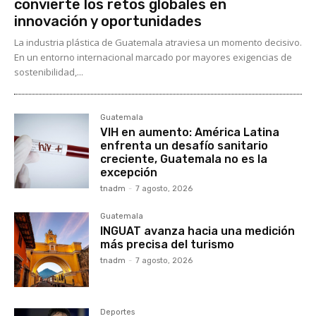
convierte los retos globales en
innovación y oportunidades
La industria plástica de Guatemala atraviesa un momento decisivo.
En un entorno internacional marcado por mayores exigencias de
sostenibilidad,...
Guatemala
VIH en aumento: América Latina
enfrenta un desafío sanitario
creciente, Guatemala no es la
excepción
tnadm
-
7 agosto, 2026
Guatemala
INGUAT avanza hacia una medición
más precisa del turismo
tnadm
-
7 agosto, 2026
Deportes