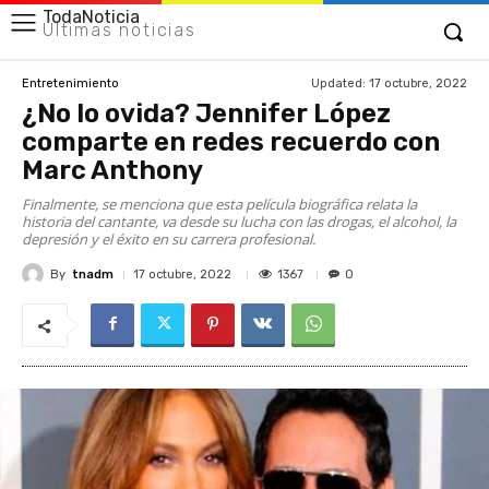
TodaNoticia
Últimas noticias
Updated:
17 octubre, 2022
Entretenimiento
¿No lo ovida? Jennifer López
comparte en redes recuerdo con
Marc Anthony
Finalmente, se menciona que esta película biográfica relata la
historia del cantante, va desde su lucha con las drogas, el alcohol, la
depresión y el éxito en su carrera profesional.
By
tnadm
1367
17 octubre, 2022
0