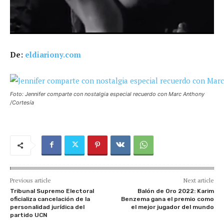
De:
eldiariony.com
Foto: Jennifer comparte con nostalgia especial recuerdo con Marc Anthony
/Cortesía
Previous article
Next article
Tribunal Supremo Electoral
Balón de Oro 2022: Karim
oficializa cancelación de la
Benzema gana el premio como
personalidad jurídica del
el mejor jugador del mundo
partido UCN