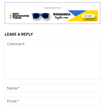
- Advertisement -
LEAVE A REPLY
Comment:
Na
Ema