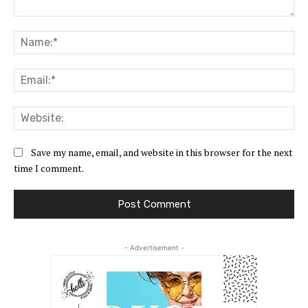
Comment:
Na
Ema
Web
Save my name, email, and website in this browser for the next
time I comment.
- Advertisement -