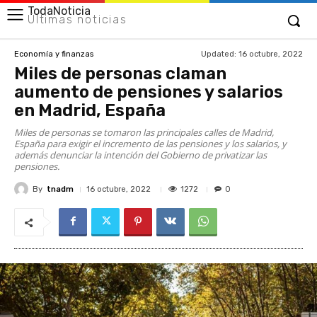
TodaNoticia
Últimas noticias
Updated:
16 octubre, 2022
Economía y finanzas
Miles de personas claman
aumento de pensiones y salarios
en Madrid, España
Miles de personas se tomaron las principales calles de Madrid,
España para exigir el incremento de las pensiones y los salarios, y
además denunciar la intención del Gobierno de privatizar las
pensiones.
By
tnadm
1272
16 octubre, 2022
0