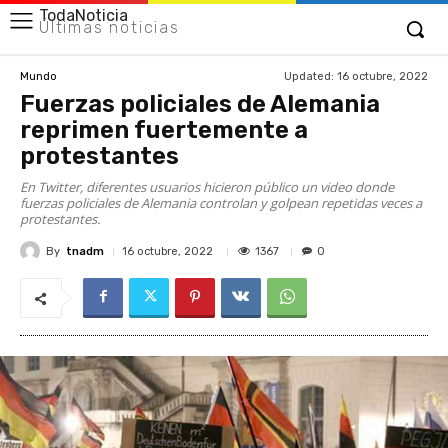
TodaNoticia
Últimas noticias
Updated:
16 octubre, 2022
Mundo
Fuerzas policiales de Alemania
reprimen fuertemente a
protestantes
En Twitter, diferentes usuarios hicieron público un video donde
fuerzas policiales de Alemania controlan y golpean repetidas veces a
protestantes.
By
tnadm
1367
16 octubre, 2022
0