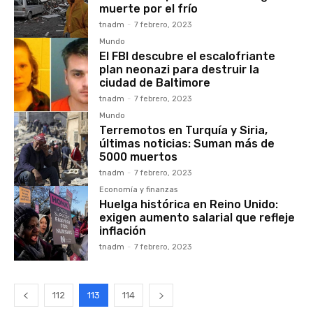
muerte por el frío
tnadm
-
7 febrero, 2023
Mundo
El FBI descubre el escalofriante
plan neonazi para destruir la
ciudad de Baltimore
tnadm
-
7 febrero, 2023
Mundo
Terremotos en Turquía y Siria,
últimas noticias: Suman más de
5000 muertos
tnadm
-
7 febrero, 2023
Economía y finanzas
Huelga histórica en Reino Unido:
exigen aumento salarial que refleje
inflación
tnadm
-
7 febrero, 2023
112
113
114