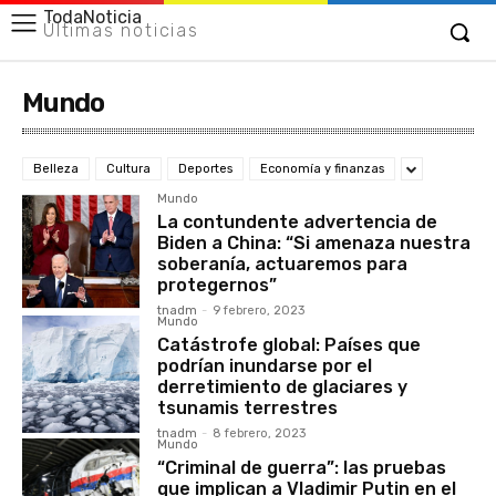
TodaNoticia
Últimas noticias
Mundo
Belleza
Cultura
Deportes
Economía y finanzas
Mundo
La contundente advertencia de
Biden a China: “Si amenaza nuestra
soberanía, actuaremos para
protegernos”
tnadm
-
9 febrero, 2023
Mundo
Catástrofe global: Países que
podrían inundarse por el
derretimiento de glaciares y
tsunamis terrestres
tnadm
-
8 febrero, 2023
Mundo
“Criminal de guerra”: las pruebas
que implican a Vladimir Putin en el