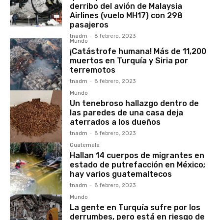
derribo del avión de Malaysia
Airlines (vuelo MH17) con 298
pasajeros
tnadm
-
8 febrero, 2023
Mundo
¡Catástrofe humana! Más de 11,200
muertos en Turquía y Siria por
terremotos
tnadm
-
8 febrero, 2023
Mundo
Un tenebroso hallazgo dentro de
las paredes de una casa deja
aterrados a los dueños
tnadm
-
8 febrero, 2023
Guatemala
Hallan 14 cuerpos de migrantes en
estado de putrefacción en México;
hay varios guatemaltecos
tnadm
-
8 febrero, 2023
Mundo
La gente en Turquía sufre por los
derrumbes, pero está en riesgo de