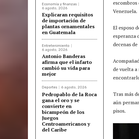
escombros 
Economía y finanzas
6 agosto, 2026
Venezuela.
Explicaran requisitos
de importación de
plantas ornamentales
El esposo d
en Guatemala
esperanza d
decenas de
Entretenimiento
6 agosto, 2026
Antonio Banderas
Acompañado 
afirma que el infarto
cambió su vida para
de vuelta a
mejor
encontrarlo
Deportes
6 agosto, 2026
Tras más d
Pedropablo de la Roca
gana el oro y se
aún permane
convierte en
pisos.
bicampeón de los
Juegos
Centroamericanos y
del Caribe