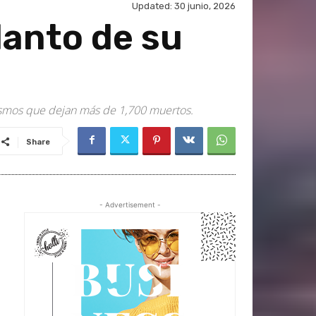
Updated:
30 junio, 2026
lanto de su
sismos que dejan más de 1,700 muertos.
Share
- Advertisement -