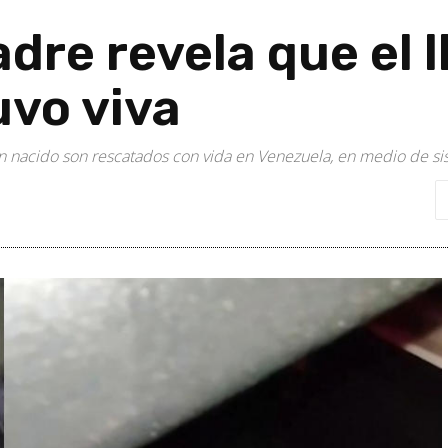
dre revela que el l
uvo viva
én nacido son rescatados con vida en Venezuela, en medio de 