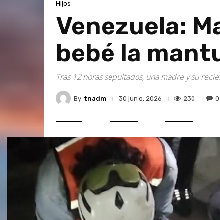
Hijos
Venezuela: Ma
bebé la mant
Tras 12 horas sepultados, una madre y su reci
By
tnadm
230
0
30 junio, 2026