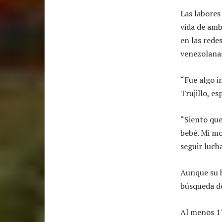
Las labores
vida de amb
en las redes
venezolana
“Fue algo i
Trujillo, es
“Siento que
bebé. Mi mo
seguir luch
Aunque su h
búsqueda de
Al menos 17