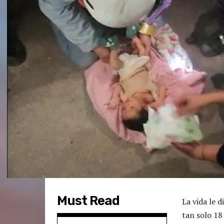
Must Read
La vida le 
tan solo 18