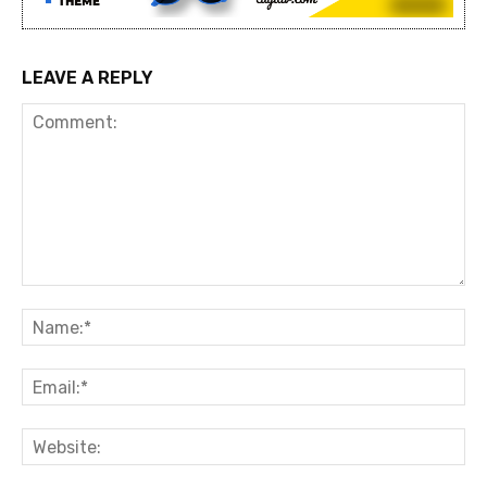
LEAVE A REPLY
Comment:
Na
Ema
Web