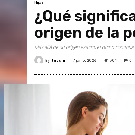
Hijos
¿Qué signific
origen de la 
Más allá de su origen exacto, el dicho continú
By
tnadm
304
0
7 junio, 2026