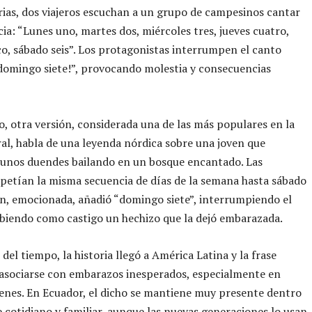
orias, dos viajeros escuchan a un grupo de campesinos cantar
ia: “Lunes uno, martes dos, miércoles tres, jueves cuatro,
co, sábado seis”. Los protagonistas interrumpen el canto
domingo siete!”, provocando molestia y consecuencias
, otra versión, considerada una de las más populares en la
ral, habla de una leyenda nórdica sobre una joven que
 unos duendes bailando en un bosque encantado. Las
epetían la misma secuencia de días de la semana hasta sábado
ven, emocionada, añadió “domingo siete”, interrumpiendo el
cibiendo como castigo un hechizo que la dejó embarazada.
del tiempo, la historia llegó a América Latina y la frase
asociarse con embarazos inesperados, especialmente en
enes. En Ecuador, el dicho se mantiene muy presente dentro
e cotidiano y familiar, aunque las nuevas generaciones lo usan