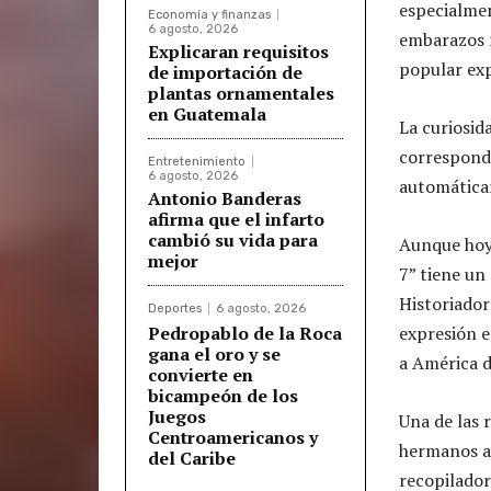
especialmen
Economía y finanzas
6 agosto, 2026
embarazos n
Explicaran requisitos
popular ex
de importación de
plantas ornamentales
en Guatemala
La curiosid
corresponde
Entretenimiento
6 agosto, 2026
automática
Antonio Banderas
afirma que el infarto
cambió su vida para
Aunque hoy 
mejor
7” tiene un
Historiador
Deportes
6 agosto, 2026
Pedropablo de la Roca
expresión e
gana el oro y se
a América d
convierte en
bicampeón de los
Juegos
Una de las 
Centroamericanos y
hermanos a
del Caribe
recopilador