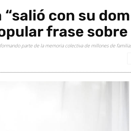
a “salió con su dom
popular frase sobr
a formando parte de la memoria colectiva de millones de familia