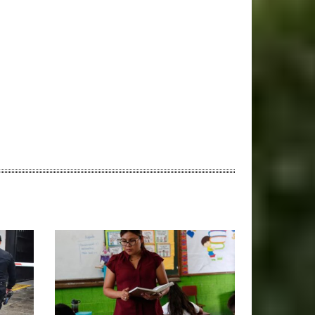
ebsite: