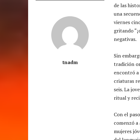
de las hist
una secuenc
viernes cin
gritando “¡
negativas.
Sin embargo
tnadm
tradición o
encontró a
criaturas r
seis. La jo
ritual y re
Con el paso 
comenzó a 
mujeres jóv
del lenguaj