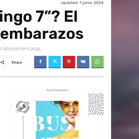
Updated:
7 junio, 2026
ingo 7”? El
e embarazos
s latinoamericanas,
Share
- Advertisement -