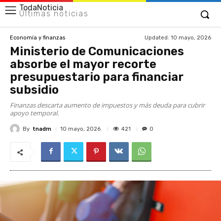
TodaNoticia
Últimas noticias
Updated:
10 mayo, 2026
Economía y finanzas
Ministerio de Comunicaciones
absorbe el mayor recorte
presupuestario para financiar
subsidio
Finanzas descarta aumento de impuestos y más deuda para cubrir
apoyo temporal.
By
tnadm
421
10 mayo, 2026
0