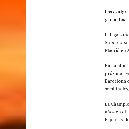
Los azulgra
ganan los t
LaLiga supo
Supercopa d
Madrid en A
En cambio, 
próxima te
Barcelona c
semifinales
La Champion
años en el 
España y do