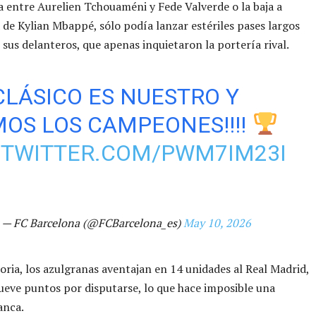
 entre Aurelien Tchouaméni y Fede Valverde o la baja a
 de Kylian Mbappé, sólo podía lanzar estériles pases largos
 sus delanteros, que apenas inquietaron la portería rival.
CLÁSICO ES NUESTRO Y
OS LOS CAMPEONES!!!!
.TWITTER.COM/PWM7IM23I
— FC Barcelona (@FCBarcelona_es)
May 10, 2026
toria, los azulgranas aventajan en 14 unidades al Real Madrid,
nueve puntos por disputarse, lo que hace imposible una
anca.