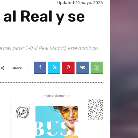
Updated:
10 mayo, 2026
l Real y se
 tras ganar 2-0 al Real Madrid, este domingo
Share
- Advertisement -