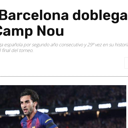
arcelona doblega a
 Camp Nou
 española por segundo año consecutivo y 29ª vez en su historia
 final del torneo.