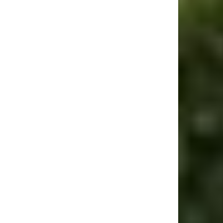
ebsite: