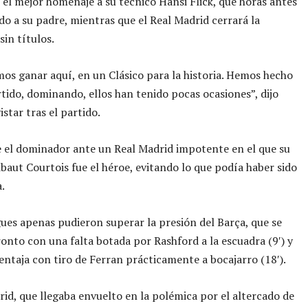
n el mejor homenaje a su técnico Hansi Flick, que horas antes
do a su padre, mientras que el Real Madrid cerrará la
in títulos.
os ganar aquí, en un Clásico para la historia. Hemos hecho
tido, dominando, ellos han tenido pocas ocasiones”, dijo
star tras el partido.
e el dominador ante un Real Madrid impotente en el que su
baut Courtois fue el héroe, evitando lo que podía haber sido
.
es apenas pudieron superar la presión del Barça, que se
onto con una falta botada por Rashford a la escuadra (9′) y
entaja con tiro de Ferran prácticamente a bocajarro (18′).
rid, que llegaba envuelto en la polémica por el altercado de