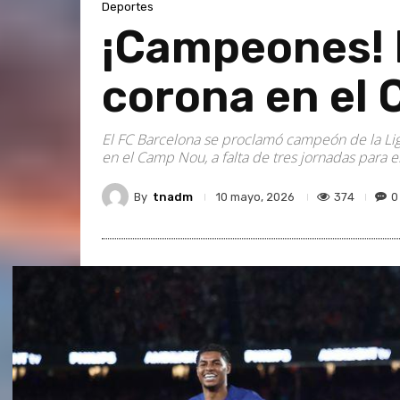
Deportes
¡Campeones! B
corona en el
El FC Barcelona se proclamó campeón de la Liga
en el Camp Nou, a falta de tres jornadas para el
By
tnadm
374
0
10 mayo, 2026