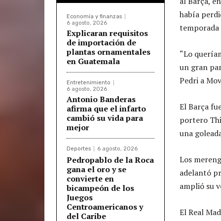
al Barça, e
había perdi
Economía y finanzas
6 agosto, 2026
temporada s
Explicaran requisitos
de importación de
plantas ornamentales
“Lo queríam
en Guatemala
un gran par
Pedri a Movi
Entretenimiento
6 agosto, 2026
Antonio Banderas
El Barça fu
afirma que el infarto
cambió su vida para
portero Thi
mejor
una goleada
Deportes
6 agosto, 2026
Los merengu
Pedropablo de la Roca
gana el oro y se
adelantó pr
convierte en
amplió su v
bicampeón de los
Juegos
Centroamericanos y
El Real Mad
del Caribe