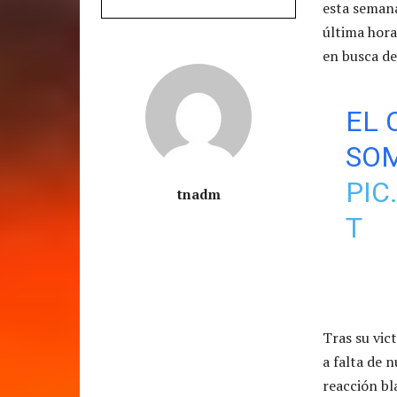
esta semana
última hora
en busca de
EL 
SOM
PIC
tnadm
T
Tras su vic
a falta de 
reacción bl