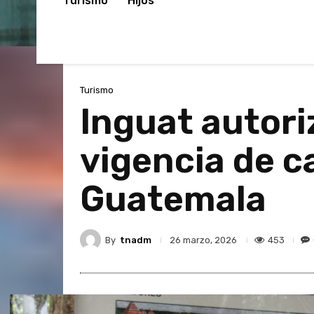
Turismo
Hijos
Turismo
Inguat autori
vigencia de c
Guatemala
By
tnadm
453
26 marzo, 2026