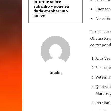
informe sobre
subsidio y pone en
Cuenten 
duda aprobar uno
nuevo
No estén
Para hacer 
Oficina Reg
correspond
Alta Ver
Sacatepé
tnadm
Petén: g
Quetzal
Marcos 
Retalhul