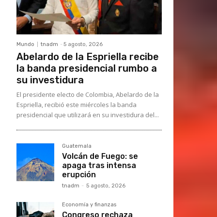
Mundo
tnadm
-
5 agosto, 2026
Abelardo de la Espriella recibe
la banda presidencial rumbo a
su investidura
El presidente electo de Colombia, Abelardo de la
Espriella, recibió este miércoles la banda
presidencial que utilizará en su investidura del...
Guatemala
Volcán de Fuego: se
apaga tras intensa
erupción
tnadm
-
5 agosto, 2026
Economía y finanzas
Congreso rechaza