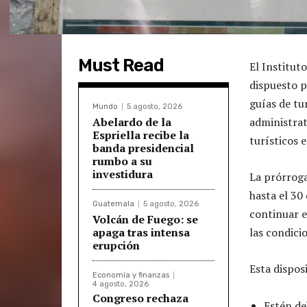
Must Read
El Institu
dispuesto p
guías de tu
Mundo
5 agosto, 2026
Abelardo de la
administrat
Espriella recibe la
turísticos e
banda presidencial
rumbo a su
investidura
La prórroga
hasta el 30
Guatemala
5 agosto, 2026
continuar e
Volcán de Fuego: se
apaga tras intensa
las condici
erupción
Esta dispos
Economía y finanzas
4 agosto, 2026
Congreso rechaza
Estén d