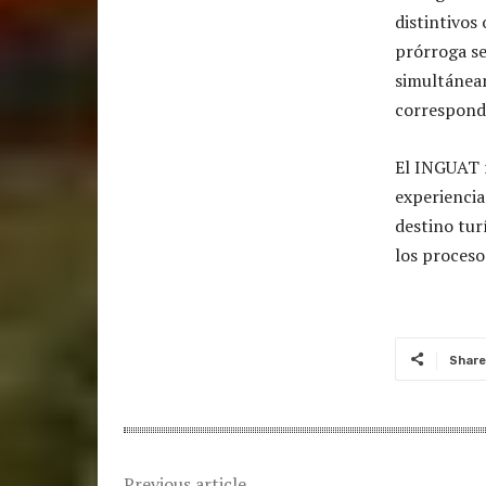
distintivos
prórroga se
simultáneam
correspond
El INGUAT r
experiencia
destino tur
los procesos
Share
Previous article