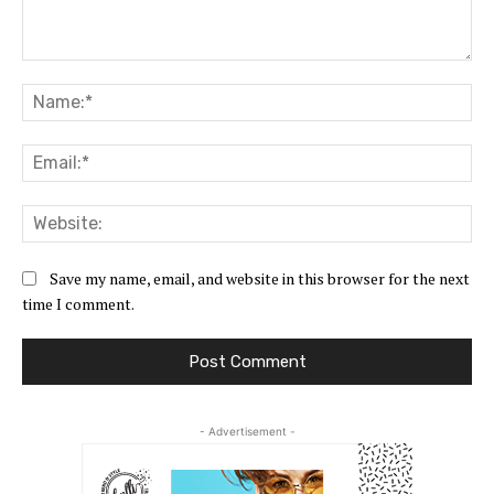
Comment:
Na
Ema
Web
Save my name, email, and website in this browser for the next
time I comment.
- Advertisement -