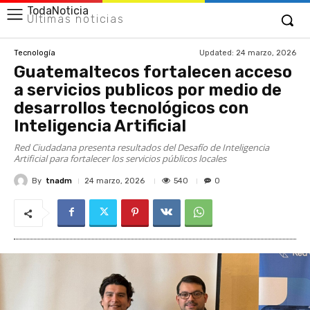
TodaNoticia
Últimas noticias
Updated:
24 marzo, 2026
Tecnología
Guatemaltecos fortalecen acceso
a servicios publicos por medio de
desarrollos tecnológicos con
Inteligencia Artificial
Red Ciudadana presenta resultados del Desafío de Inteligencia
Artificial para fortalecer los servicios públicos locales
By
tnadm
540
24 marzo, 2026
0