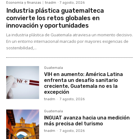
Economía y finanzas
tnadm
-
7 agosto, 2026
Industria plástica guatemalteca
convierte los retos globales en
innovación y oportunidades
La industria plástica de Guatemala atraviesa un momento decisivo.
En un entorno internacional marcado por mayores exigencias de
sostenibilidad,...
Guatemala
VIH en aumento: América Latina
enfrenta un desafío sanitario
creciente, Guatemala no es la
excepción
tnadm
-
7 agosto, 2026
Guatemala
INGUAT avanza hacia una medición
más precisa del turismo
tnadm
-
7 agosto, 2026