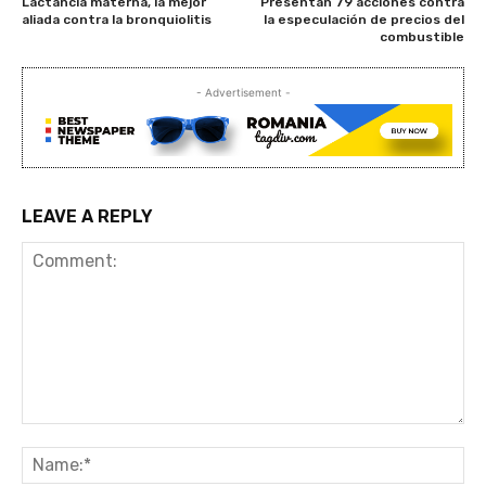
Lactancia materna, la mejor
Presentan 79 acciones contra
aliada contra la bronquiolitis
la especulación de precios del
combustible
- Advertisement -
LEAVE A REPLY
Comment:
Na