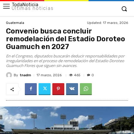
TodaNoticia
Últimas noticias
Updated:
17 marzo, 2026
Guatemala
Convenio busca concluir
remodelación del Estadio Doroteo
Guamuch en 2027
En el Congreso, diputados buscarán deducir responsabilidades por
irregularidades en el proceso de remodelación del Estadio Doroteo
Guamuch Flores que siguen sin avances.
By
tnadm
465
17 marzo, 2026
0