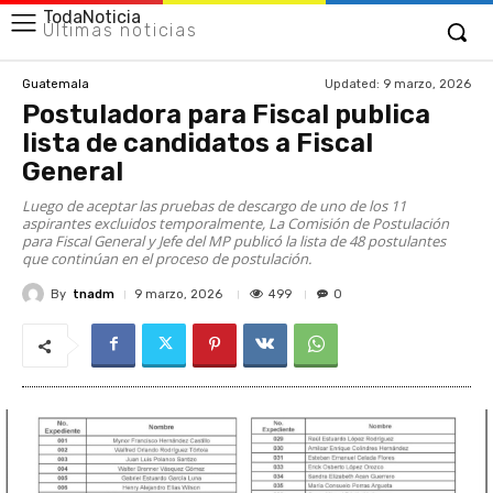
TodaNoticia
Últimas noticias
Updated:
9 marzo, 2026
Guatemala
Postuladora para Fiscal publica
lista de candidatos a Fiscal
General
Luego de aceptar las pruebas de descargo de uno de los 11
aspirantes excluidos temporalmente, La Comisión de Postulación
para Fiscal General y Jefe del MP publicó la lista de 48 postulantes
que continúan en el proceso de postulación.
By
tnadm
499
9 marzo, 2026
0