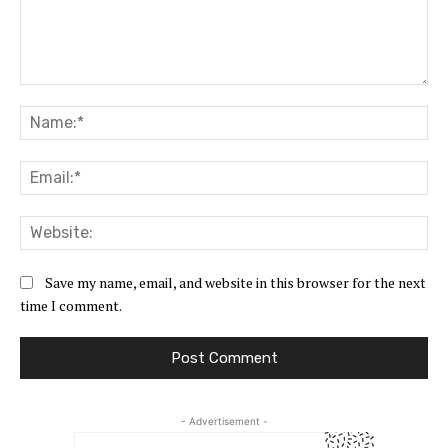
Comment:
Na
Ema
Web
Save my name, email, and website in this browser for the next
time I comment.
- Advertisement -