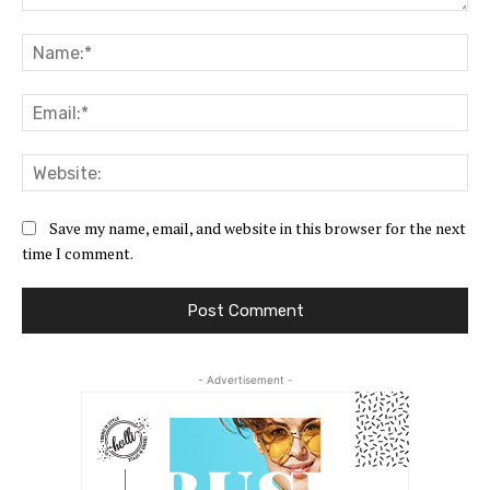
Comment:
Na
Ema
Web
Save my name, email, and website in this browser for the next
time I comment.
- Advertisement -