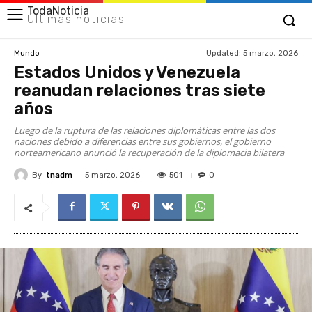
TodaNoticia
Últimas noticias
Updated:
5 marzo, 2026
Mundo
Estados Unidos y Venezuela
reanudan relaciones tras siete
años
Luego de la ruptura de las relaciones diplomáticas entre las dos
naciones debido a diferencias entre sus gobiernos, el gobierno
norteamericano anunció la recuperación de la diplomacia bilatera
By
tnadm
501
5 marzo, 2026
0