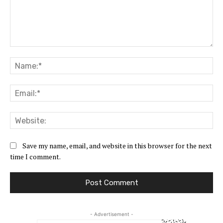
Comment:
Na
Ema
Web
Save my name, email, and website in this browser for the next
time I comment.
- Advertisement -