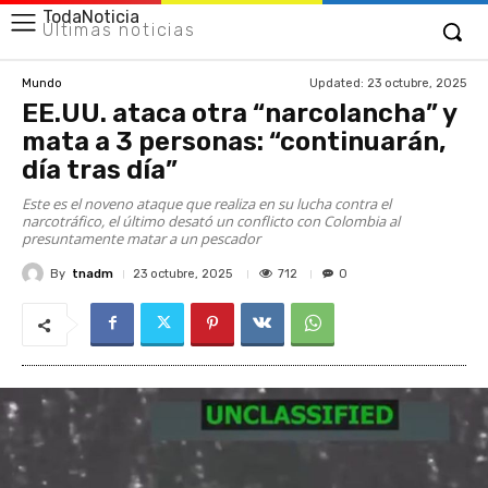
TodaNoticia
Últimas noticias
Updated:
23 octubre, 2025
Mundo
EE.UU. ataca otra “narcolancha” y
mata a 3 personas: “continuarán,
día tras día”
Este es el noveno ataque que realiza en su lucha contra el
narcotráfico, el último desató un conflicto con Colombia al
presuntamente matar a un pescador
By
tnadm
712
23 octubre, 2025
0