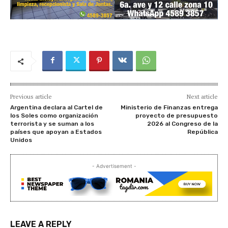
Previous article
Next article
Argentina declara al Cartel de
Ministerio de Finanzas entrega
los Soles como organización
proyecto de presupuesto
terrorista y se suman a los
2026 al Congreso de la
países que apoyan a Estados
República
Unidos
- Advertisement -
LEAVE A REPLY