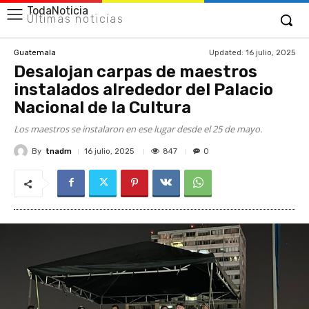
TodaNoticia
Últimas noticias
Updated:
16 julio, 2025
Guatemala
Desalojan carpas de maestros
instalados alrededor del Palacio
Nacional de la Cultura
Los maestros se instalaron en ese lugar desde el 25 de mayo.
By
tnadm
847
16 julio, 2025
0