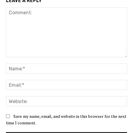
LEAVE A REPLY
Comment:
Na
Ema
Web
Save my name, email, and website in this browser for the next
time I comment.