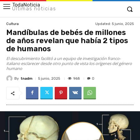
TodaNoticia
Últimas noticias
Updated:
5 junio, 2025
Cultura
Mandíbulas de bebés de millones
de años revelan que había 2 tipos
de humanos
El descubrimiento facilitó a un equipo de investigación franco-
italiano esclarecer desde otro punto de vista los orígenes del género
humano
By
tnadm
968
5 junio, 2025
0