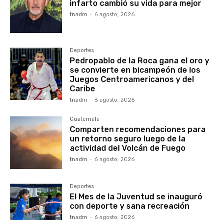
infarto cambió su vida para mejor
tnadm
-
6 agosto, 2026
Deportes
Pedropablo de la Roca gana el oro y
se convierte en bicampeón de los
Juegos Centroamericanos y del
Caribe
tnadm
-
6 agosto, 2026
Guatemala
Comparten recomendaciones para
un retorno seguro luego de la
actividad del Volcán de Fuego
tnadm
-
6 agosto, 2026
Deportes
El Mes de la Juventud se inauguró
con deporte y sana recreación
tnadm
-
6 agosto, 2026