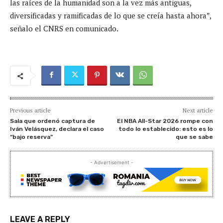
las raíces de la humanidad son a la vez más antiguas,
diversificadas y ramificadas de lo que se creía hasta ahora”,
señalo el CNRS en comunicado.
Previous article
Next article
Sala que ordenó captura de
El NBA All-Star 2026 rompe con
Iván Velásquez, declara el caso
todo lo establecido: esto es lo
“bajo reserva”
que se sabe
- Advertisement -
LEAVE A REPLY