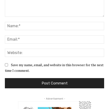
Comment:
Na
Ema
Web
Save my name, email, and website in this browser for the next
time I comment.
- Advertisement -