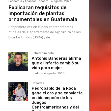
Economía y finanzas
tnadm
-
6 agosto, 2026
Explicaran requisitos de
importación de plantas
ornamentales en Guatemala
Por primera vez en el país, representantes
oficiales del Departamento de Agricultura de los
Estados Unidos (USDA) y de...
Entretenimiento
Antonio Banderas afirma
que el infarto cambió su
vida para mejor
tnadm
-
6 agosto, 2026
Deportes
Pedropablo de la Roca
gana el oro y se convierte
en bicampeón de los
Juegos
Centroamericanos y del