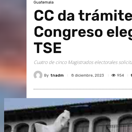
Guatemala
CC da trámite
Congreso eleg
TSE
Cuatro de cinco Magistrados electorales solici
By
tnadm
954
8 diciembre, 2023