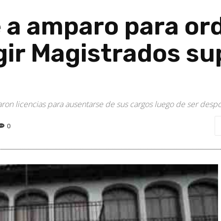
 a amparo para or
ir Magistrados su
taron licencias para ausentarse de sus cargos luego de ser des
0