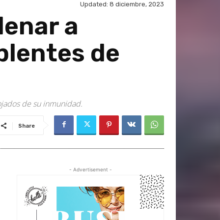
Updated:
8 diciembre, 2023
denar a
plentes de
pojados de su inmunidad.
Share
- Advertisement -