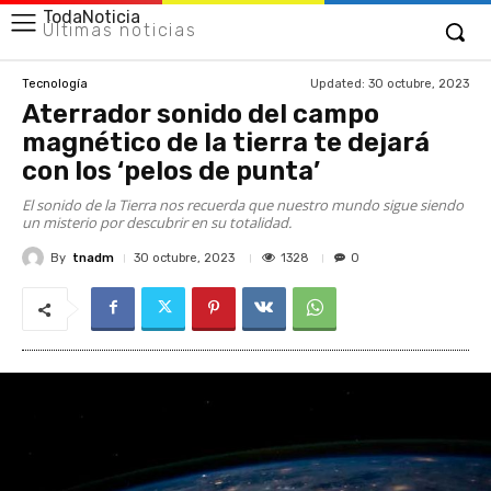
TodaNoticia
Últimas noticias
Updated:
30 octubre, 2023
Tecnología
Aterrador sonido del campo
magnético de la tierra te dejará
con los ‘pelos de punta’
El sonido de la Tierra nos recuerda que nuestro mundo sigue siendo
un misterio por descubrir en su totalidad.
By
tnadm
1328
30 octubre, 2023
0