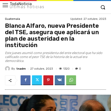
TodaNoticia
Últimas noticias
Updated:
27 octubre, 2023
Guatemala
Blanca Alfaro, nueva Presidente
del TSE, asegura que aplicará un
plan de austeridad en la
institución
Este jueves asumió como presidenta del ente electoral que ha sido
calificado como el peor TSE de la historia de la actual era
democrática.
By
tnadm
1320
27 octubre, 2023
0