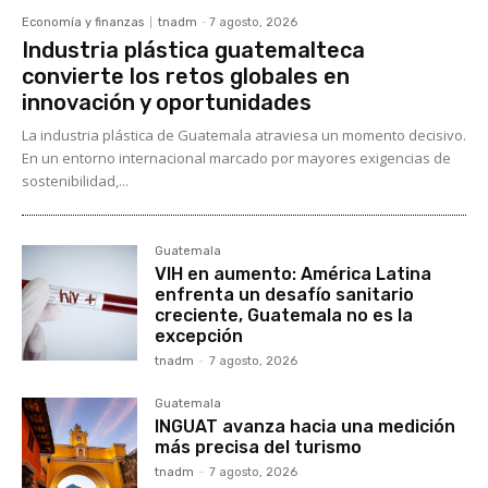
Economía y finanzas
tnadm
-
7 agosto, 2026
Industria plástica guatemalteca
convierte los retos globales en
innovación y oportunidades
La industria plástica de Guatemala atraviesa un momento decisivo.
En un entorno internacional marcado por mayores exigencias de
sostenibilidad,...
Guatemala
VIH en aumento: América Latina
enfrenta un desafío sanitario
creciente, Guatemala no es la
excepción
tnadm
-
7 agosto, 2026
Guatemala
INGUAT avanza hacia una medición
más precisa del turismo
tnadm
-
7 agosto, 2026