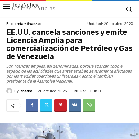
TodaNoticia
Últimas noticias
Updated:
20 octubre, 2023
Economía y finanzas
EE.UU. cancela sanciones y emite
Licencia Amplia para
comercialización de Petróleo y Gas
de Venezuela
Son licencias amplias, así denominadas, porque abarcan todo el
espacio de las actividades que antes estaban severamente afectadas
por las medidas coercitivas unilaterales»; acotó el también
presidente de la Asamblea Nacional.
By
tnadm
1551
20 octubre, 2023
0