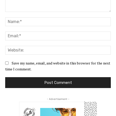
Comment:
Na
Ema
Web
Save my name, email, and website in this browser for the next
time I comment.
- Advertisement -