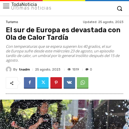
TodaNoticia
Últimas noticias
Updated:
25 agosto, 2023
Turismo
El sur de Europa es devastada con
Ola de Calor Tardía
Con temperaturas que se espera superen los 40 grados, el sur
de Europa sufre desde este miércoles 23 de agosto, un episodio
tardío de calor, un umbral por lo general insólito después del 15 de
agosto.
By
tnadm
1519
25 agosto, 2023
0