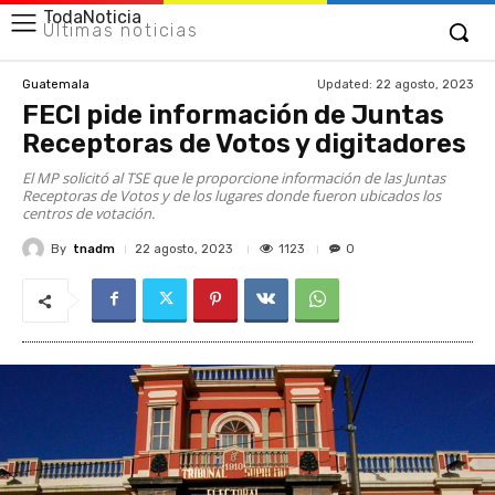
TodaNoticia
Últimas noticias
Updated:
22 agosto, 2023
Guatemala
FECI pide información de Juntas
Receptoras de Votos y digitadores
El MP solicitó al TSE que le proporcione información de las Juntas
Receptoras de Votos y de los lugares donde fueron ubicados los
centros de votación.
By
tnadm
1123
22 agosto, 2023
0