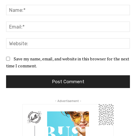
Comment:
Na
Ema
Web
Save my name, email, and website in this browser for the next
time I comment.
- Advertisement -